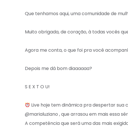
Que tenhamos aqui, uma comunidade de mulhe
Muito obrigada, de coração, à todas vocês qu
Agora me conta, o que foi pra você acompanha
Depois me dá bom diaaaaaa? ⁣
S E X T O U! ⁣
Live hoje tem dinâmica pra despertar sua cr
@marialuziano , que arrasou em mais essa séri
A competência que será uma das mais exigidas