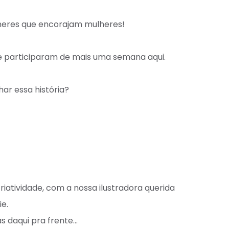
res que encorajam mulheres! ⁣
e participaram de mais uma semana aqui. ⁣
r essa história?⁣
iatividade, com a nossa ilustradora querida
e.
 daqui pra frente…⁣