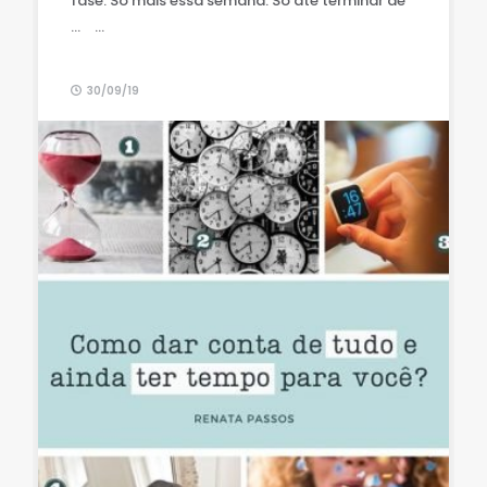
fase. Só mais essa semana. Só até terminar de
… ⠀...
30/09/19