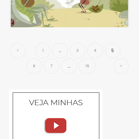
…
5
<
1
3
4
…
6
7
15
>