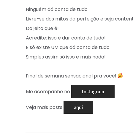
Ninguém dá conta de tudo. ⠀
Livre-se dos mitos da perfeição e seja conten
Do jeito que é! ⠀
Acredite: isso é dar conta de tudo! ⠀
E só existe UM que dá conta de tudo.⠀
Simples assim só isso e mais nada! ⠀
⠀
Final de semana sensacional pra você!
⠀
Me acompanhe no
Instagram
Veja mais posts
aqui