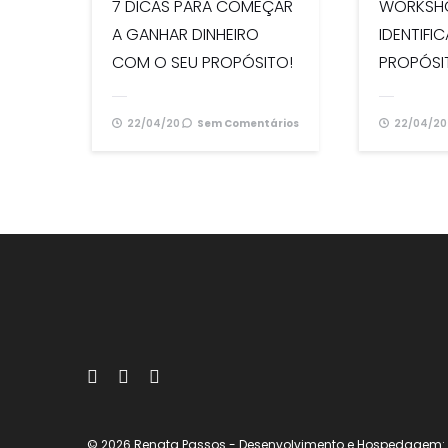
7 DICAS PARA COMEÇAR
WORKSH
A GANHAR DINHEIRO
IDENTIFI
COM O SEU PROPÓSITO!
PROPÓSI
22/04/20
Sem Comentários
22/04/20
© 2026 Renata Passos
- Desenvolvimento e Hospedagem: e