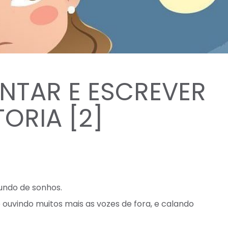
NTAR E ESCREVER
ORIA [2]
ndo de sonhos.⁣
 ouvindo muitos mais as vozes de fora, e calando