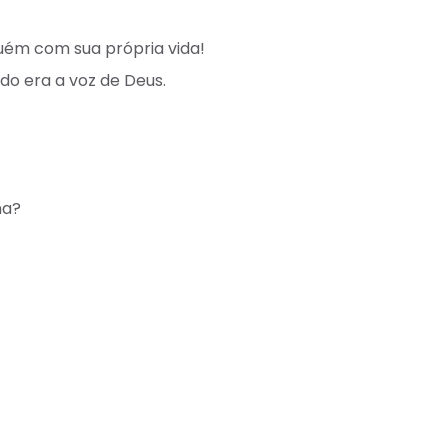
guém com sua própria vida!⁣
do era a voz de Deus.⁣
a? ⁣