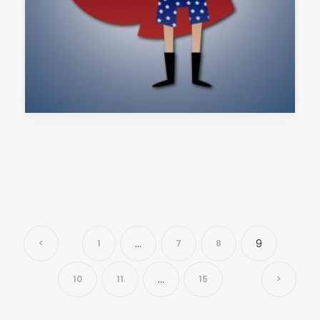
…
9
<
1
7
8
…
10
11
15
>